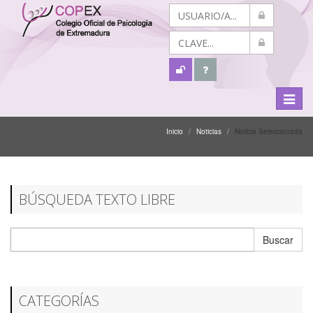
Menú
Despli
Inicio
Noticias
Noticia Seleccionada
BÚSQUEDA TEXTO LIBRE
Buscar
CATEGORÍAS