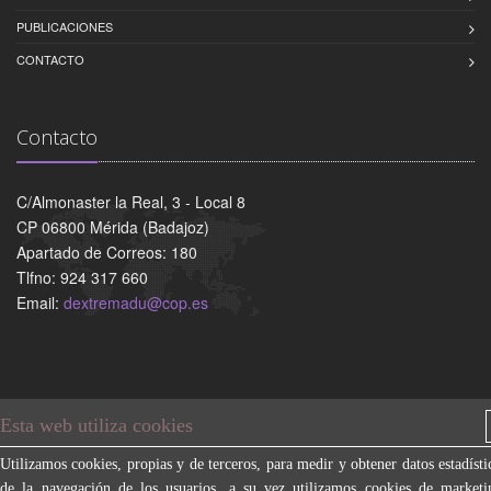
PUBLICACIONES
CONTACTO
Contacto
C/Almonaster la Real, 3 - Local 8
CP 06800 Mérida (Badajoz)
Apartado de Correos: 180
Tlfno: 924 317 660
Email:
dextremadu@cop.es
Esta web utiliza cookies
Copyright © 2015 Colegio Oficial de Psicología de Extremadura
Términos de uso
|
Política de privacidad
|
Aviso Legal
|
Política
Utilizamos cookies, propias y de terceros, para medir y obtener datos estadísti
de Cookies
|
Opciones de privacidad
de la navegación de los usuarios, a su vez utilizamos cookies de marketi